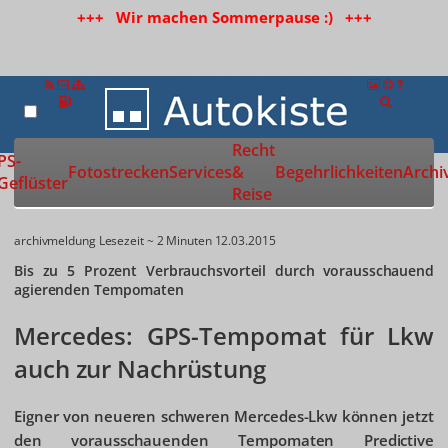
+++ Wir machen Sommerpause :) +++
Recht
Zur Startseite
PS-
Fotostrecken
Services
&
Begehrlichkeiten
Archi
Geflüster
Reise
archivmeldung
Lesezeit ~ 2 Minuten
12.03.2015
Bis zu 5 Prozent Verbrauchsvorteil durch vorausschauend
agierenden Tempomaten
Mercedes: GPS-Tempomat für Lkw
auch zur Nachrüstung
Eigner von neueren schweren Mercedes-Lkw können jetzt
den vorausschauenden Tempomaten Predictive