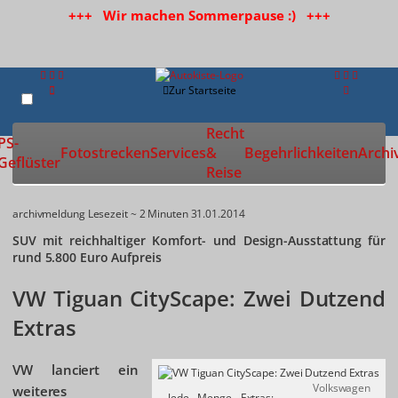
+++ Wir machen Sommerpause :) +++
Zur Startseite
Recht
PS-
Fotostrecken
Services
&
Begehrlichkeiten
Archi
Geflüster
Reise
archivmeldung
Lesezeit ~ 2 Minuten
31.01.2014
SUV mit reichhaltiger Komfort- und Design-Ausstattung für
rund 5.800 Euro Aufpreis
VW Tiguan CityScape: Zwei Dutzend
Extras
VW lanciert ein
Volkswagen
weiteres
Jede Menge Extras: