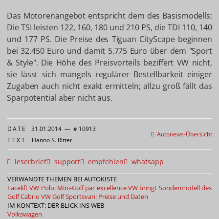
Das Motorenangebot entspricht dem des Basismodells:
Die TSI leisten 122, 160, 180 und 210 PS, die TDI 110, 140
und 177 PS. Die Preise des Tiguan CityScape beginnen
bei 32.450 Euro und damit 5.775 Euro über dem "Sport
& Style". Die Höhe des Preisvorteils beziffert VW nicht,
sie lässt sich mangels regulärer Bestellbarkeit einiger
Zugaben auch nicht exakt ermitteln; allzu groß fällt das
Sparpotential aber nicht aus.
DATE
31.01.2014
—
# 10913
Autonews-Übersicht
TEXT
Hanno S. Ritter
leserbrief
support
empfehlen
whatsapp
VERWANDTE THEMEN BEI AUTOKISTE
Facelift VW Polo: Mini-Golf par excellence
VW bringt Sondermodell des
Golf Cabrio
VW Golf Sportsvan: Preise und Daten
IM KONTEXT: DER BLICK INS WEB
Volkswagen