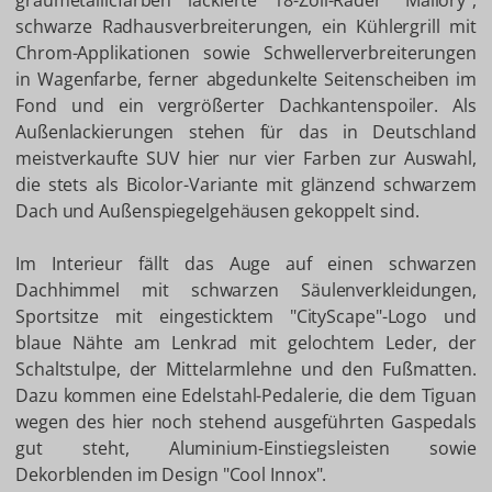
graumetallicfarben lackierte 18-Zoll-Räder "Mallory",
schwarze Radhausverbreiterungen, ein Kühlergrill mit
Chrom-Applikationen sowie Schwellerverbreiterungen
in Wagenfarbe, ferner abgedunkelte Seitenscheiben im
Fond und ein vergrößerter Dachkantenspoiler. Als
Außenlackierungen stehen für das in Deutschland
meistverkaufte SUV hier nur vier Farben zur Auswahl,
die stets als Bicolor-Variante mit glänzend schwarzem
Dach und Außenspiegelgehäusen gekoppelt sind.
Im Interieur fällt das Auge auf einen schwarzen
Dachhimmel mit schwarzen Säulenverkleidungen,
Sportsitze mit eingesticktem "CityScape"-Logo und
blaue Nähte am Lenkrad mit gelochtem Leder, der
Schaltstulpe, der Mittelarmlehne und den Fußmatten.
Dazu kommen eine Edelstahl-Pedalerie, die dem Tiguan
wegen des hier noch stehend ausgeführten Gaspedals
gut steht, Aluminium-Einstiegsleisten sowie
Dekorblenden im Design "Cool Innox".