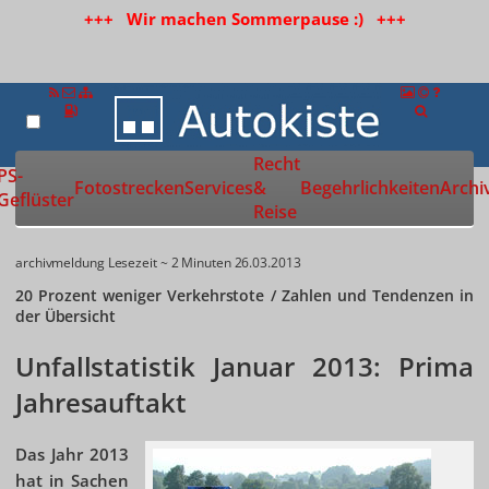
+++ Wir machen Sommerpause :) +++
Recht
Zur Startseite
PS-
Fotostrecken
Services
&
Begehrlichkeiten
Archi
Geflüster
Reise
archivmeldung
Lesezeit ~ 2 Minuten
26.03.2013
20 Prozent weniger Verkehrstote / Zahlen und Tendenzen in
der Übersicht
Unfallstatistik Januar 2013: Prima
Jahresauftakt
Das Jahr 2013
hat in Sachen