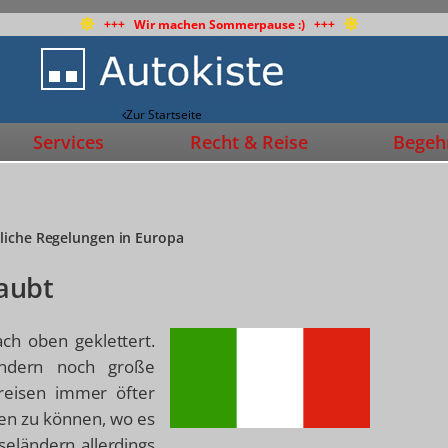
+++ Wir machen Sommerpause :) +++
Zur Startseite
Services
Recht & Reise
Begehr
dliche Regelungen in Europa
laubt
ach oben geklettert.
ändern noch große
sreisen immer öfter
ken zu können, wo es
seländern allerdings