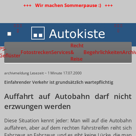
+++ Wir machen Sommerpause :) +++
Recht
Zur Startseite
PS-
Fotostrecken
Services
&
Begehrlichkeiten
Archi
Geflüster
Reise
archivmeldung
Lesezeit ~ 1 Minute
17.07.2000
Einfahrender Verkehr ist grundsätzlich wartepflichtig
Auffahrt auf Autobahn darf nicht
erzwungen werden
Diese Situation kennt jeder: Man will auf die Autobahn
auffahren, aber auf dem rechten Fahrstreifen reiht sich
Fahrzeug an Fahrzeug, und es gibt keine Lücke, die man