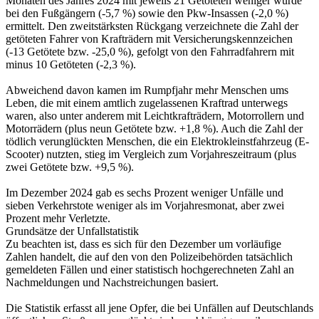
Monaten des Jahres 2024 mit jeweils 21 Getöteten weniger wurde
bei den Fußgängern (-5,7 %) sowie den Pkw-Insassen (-2,0 %)
ermittelt. Den zweitstärksten Rückgang verzeichnete die Zahl der
getöteten Fahrer von Krafträdern mit Versicherungskennzeichen
(-13 Getötete bzw. -25,0 %), gefolgt von den Fahrradfahrern mit
minus 10 Getöteten (-2,3 %).
Abweichend davon kamen im Rumpfjahr mehr Menschen ums
Leben, die mit einem amtlich zugelassenen Kraftrad unterwegs
waren, also unter anderem mit Leichtkrafträdern, Motorrollern und
Motorrädern (plus neun Getötete bzw. +1,8 %). Auch die Zahl der
tödlich verunglückten Menschen, die ein Elektrokleinstfahrzeug (E-
Scooter) nutzten, stieg im Vergleich zum Vorjahreszeitraum (plus
zwei Getötete bzw. +9,5 %).
Im Dezember 2024 gab es sechs Prozent weniger Unfälle und
sieben Verkehrstote weniger als im Vorjahresmonat, aber zwei
Prozent mehr Verletzte.
Grundsätze der Unfallstatistik
Zu beachten ist, dass es sich für den Dezember um vorläufige
Zahlen handelt, die auf den von den Polizeibehörden tatsächlich
gemeldeten Fällen und einer statistisch hochgerechneten Zahl an
Nachmeldungen und Nachstreichungen basiert.
Die Statistik erfasst all jene Opfer, die bei Unfällen auf Deutschlands