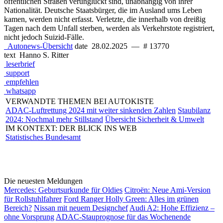
öffentlichen Straßen verunglückt sind, unabhängig von ihrer
Nationalität. Deutsche Staatsbürger, die im Ausland ums Leben
kamen, werden nicht erfasst. Verletzte, die innerhalb von dreißig
Tagen nach dem Unfall sterben, werden als Verkehrstote registriert,
nicht jedoch Suizid-Fälle.
Autonews-Übersicht
date
28.02.2025
—
# 13770
text
Hanno S. Ritter
leserbrief
support
empfehlen
whatsapp
VERWANDTE THEMEN BEI AUTOKISTE
ADAC-Luftrettung 2024 mit weiter sinkenden Zahlen
Staubilanz
2024: Nochmal mehr Stillstand
Übersicht Sicherheit & Umwelt
IM KONTEXT: DER BLICK INS WEB
Statistisches Bundesamt
Die neuesten Meldungen
Mercedes: Geburtsurkunde für Oldies
Citroën: Neue Ami-Version
für Rollstuhlfahrer
Ford Ranger Holly Green: Alles im grünen
Bereich?
Nissan mit neuem Designchef
Audi A2: Hohe Effizienz –
ohne Vorsprung
ADAC-Stauprognose für das Wochenende