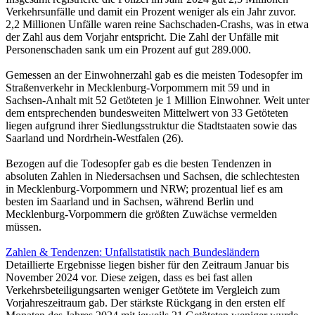
Verkehrsunfälle und damit ein Prozent weniger als ein Jahr zuvor.
2,2 Millionen Unfälle waren reine Sachschaden-Crashs, was in etwa
der Zahl aus dem Vorjahr entspricht. Die Zahl der Unfälle mit
Personenschaden sank um ein Prozent auf gut 289.000.
Gemessen an der Einwohnerzahl gab es die meisten Todesopfer im
Straßenverkehr in Mecklenburg-Vorpommern mit 59 und in
Sachsen-Anhalt mit 52 Getöteten je 1 Million Einwohner. Weit unter
dem entsprechenden bundesweiten Mittelwert von 33 Getöteten
liegen aufgrund ihrer Siedlungsstruktur die Stadtstaaten sowie das
Saarland und Nordrhein-Westfalen (26).
Bezogen auf die Todesopfer gab es die besten Tendenzen in
absoluten Zahlen in Niedersachsen und Sachsen, die schlechtesten
in Mecklenburg-Vorpommern und NRW; prozentual lief es am
besten im Saarland und in Sachsen, während Berlin und
Mecklenburg-Vorpommern die größten Zuwächse vermelden
müssen.
Zahlen & Tendenzen: Unfallstatistik nach Bundesländern
Detaillierte Ergebnisse liegen bisher für den Zeitraum Januar bis
November 2024 vor. Diese zeigen, dass es bei fast allen
Verkehrsbeteiligungsarten weniger Getötete im Vergleich zum
Vorjahreszeitraum gab. Der stärkste Rückgang in den ersten elf