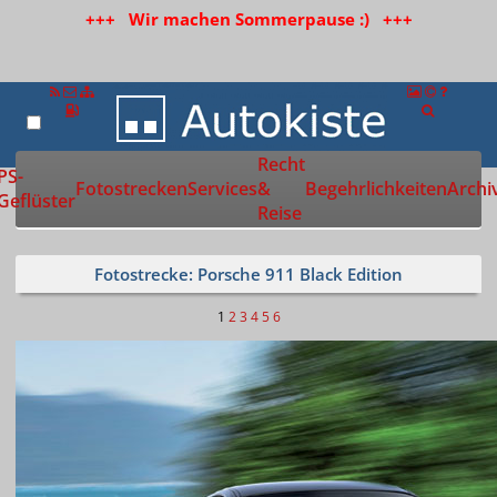
+++ Wir machen Sommerpause :) +++
Recht
Zur Startseite
PS-
Fotostrecken
Services
&
Begehrlichkeiten
Archi
Geflüster
Reise
Fotostrecke: Porsche 911 Black Edition
1
2
3
4
5
6