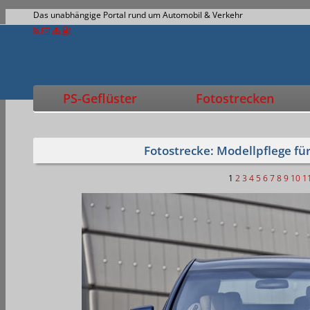
Das unabhängige Portal rund um Automobil & Verkehr
PS-Geflüster
Fotostrecken
Fotostrecke: Modellpflege f
1
2
3
4
5
6
7
8
9
10
1