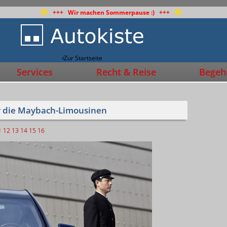
+++ Wir machen Sommerpause :) +++
Zur Startseite
Services
Recht & Reise
Begehr
ür die Maybach-Limousinen
1
12
13
14
15
16