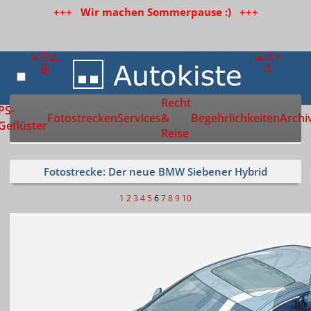
+++ Wir machen Sommerpause :) +++
Recht
Zur Startseite
PS-
Fotostrecken
Services
&
Begehrlichkeiten
Archi
Geflüster
Reise
Fotostrecke: Der neue BMW Siebener Hybrid
1
2
3
4
5
6
7
8
9
10