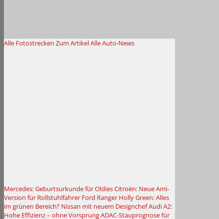
Alle Fotostrecken
Zum Artikel
Alle Auto-News
Mercedes: Geburtsurkunde für Oldies
Citroën: Neue Ami-
Version für Rollstuhlfahrer
Ford Ranger Holly Green: Alles
im grünen Bereich?
Nissan mit neuem Designchef
Audi A2:
Hohe Effizienz – ohne Vorsprung
ADAC-Stauprognose für