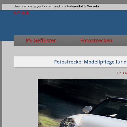
Das unabhängige Portal rund um Automobil & Verkehr
PS-Geflüster
Fotostrecken
Fotostrecke: Modellpflege für 
1
2
3
4