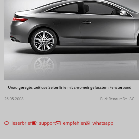
Unaufgeregte, zeitlose Seitenlinie mit chromeingefasstem Fensterband
26.05.2008
Bild: Renault Dtl. AG
leserbrief
support
empfehlen
whatsapp