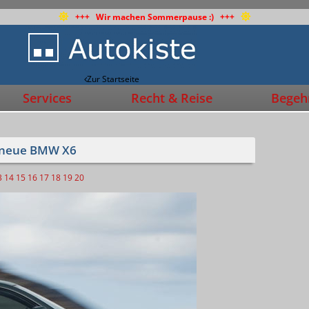
+++ Wir machen Sommerpause :) +++
Zur Startseite
Services
Recht & Reise
Begehr
r neue BMW X6
3
14
15
16
17
18
19
20