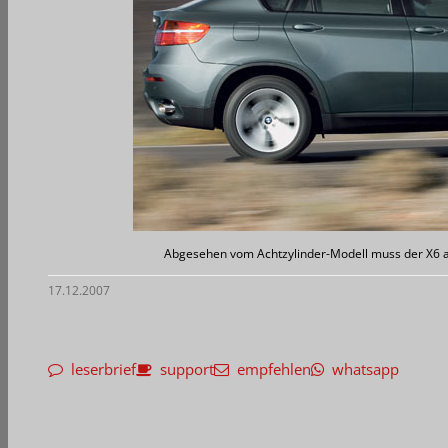
Abgesehen vom Achtzylinder-Modell muss der X6 au
17.12.2007
leserbrief
support
empfehlen
whatsapp