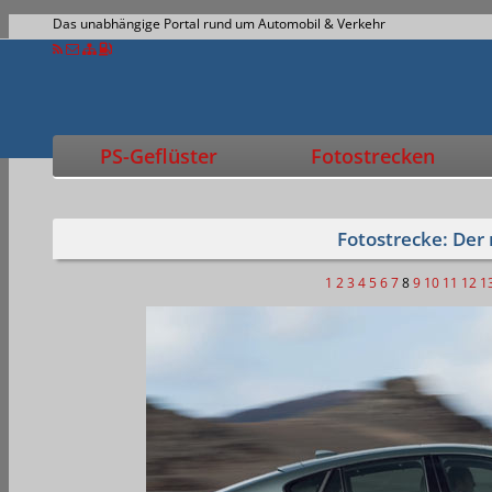
Das unabhängige Portal rund um Automobil & Verkehr
PS-Geflüster
Fotostrecken
Fotostrecke: De
1
2
3
4
5
6
7
8
9
10
11
12
1