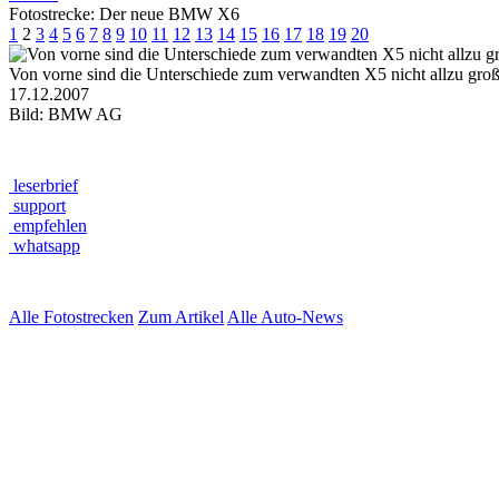
Fotostrecke: Der neue BMW X6
1
2
3
4
5
6
7
8
9
10
11
12
13
14
15
16
17
18
19
20
Von vorne sind die Unterschiede zum verwandten X5 nicht allzu groß,
17.12.2007
Bild: BMW AG
leserbrief
support
empfehlen
whatsapp
Alle Fotostrecken
Zum Artikel
Alle Auto-News