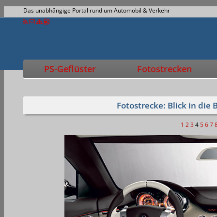
Das unabhängige Portal rund um Automobil & Verkehr
PS-Geflüster
Fotostrecken
Fotostrecke: Blick in di
1
2
3
4
5
6
7