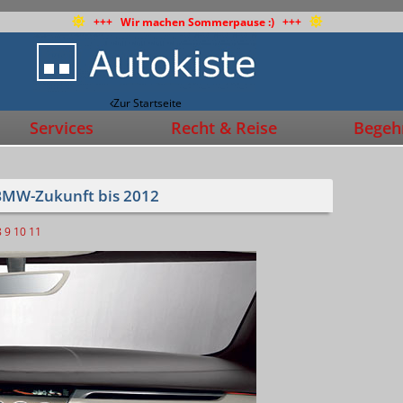
+++ Wir machen Sommerpause :) +++
Zur Startseite
Services
Recht & Reise
Begehr
e BMW-Zukunft bis 2012
8
9
10
11