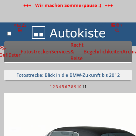
+++ Wir machen Sommerpause :) +++
Recht
Zur Startseite
PS-
Fotostrecken
Services
&
Begehrlichkeiten
Archi
Geflüster
Reise
Fotostrecke: Blick in die BMW-Zukunft bis 2012
1
2
3
4
5
6
7
8
9
10
11