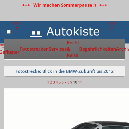
+++ Wir machen Sommerpause :) +++
Recht
Zur Startseite
PS-
Fotostrecken
Services
&
Begehrlichkeiten
Archi
Geflüster
Reise
Fotostrecke: Blick in die BMW-Zukunft bis 2012
1
2
3
4
5
6
7
8
9
10
11