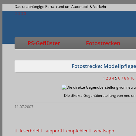
Das unabhängige Portal rund um Automobil & Verkehr
PS-Geflüster
Fotostrecken
Fotostrecke: Modellpflege
1
2
3
4
5
6
7
8
9
10
Die direkte Gegenüberstellung von neu und
11.07.2007
leserbrief
support
empfehlen
whatsapp