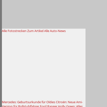
Alle Fotostrecken
Zum Artikel
Alle Auto-News
Mercedes: Geburtsurkunde für Oldies
Citroën: Neue Ami-
Version für Rollstuhlfahrer
Ford Ranger Holly Green: Alles