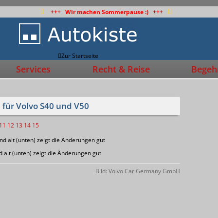
+++ Wir machen Sommerpause :) +++
Zur Startseite
Services
Recht & Reise
Begehr
 für Volvo S40 und V50
11
12
13
14
15
 alt (unten) zeigt die Änderungen gut
Bild: Volvo Car Germany GmbH