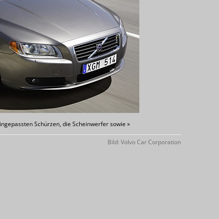
ingepassten Schürzen, die Scheinwerfer sowie »
Bild: Volvo Car Corporation