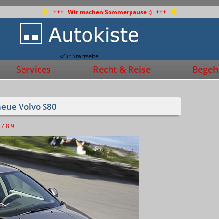
+++ Wir machen Sommerpause :) +++
Zur Startseite
Services
Recht & Reise
Begehr
neue Volvo S80
7
8
9