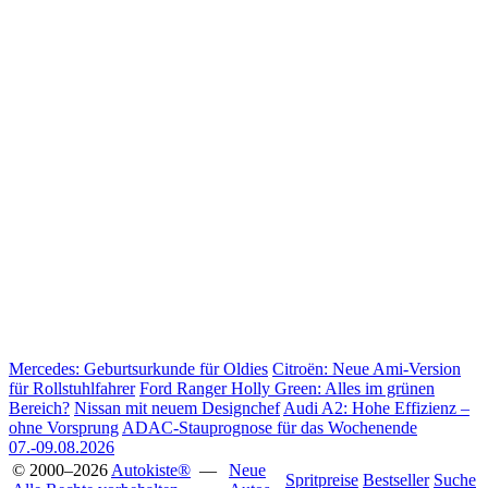
Mercedes: Geburtsurkunde für Oldies
Citroën: Neue Ami-Version
für Rollstuhlfahrer
Ford Ranger Holly Green: Alles im grünen
Bereich?
Nissan mit neuem Designchef
Audi A2: Hohe Effizienz –
ohne Vorsprung
ADAC-Stauprognose für das Wochenende
07.-09.08.2026
© 2000–2026
Autokiste®
—
Neue
Spritpreise
Bestseller
Suche