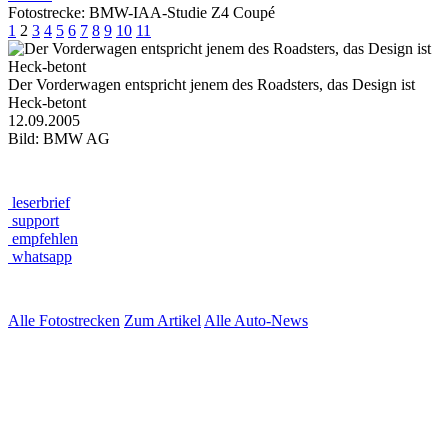
Fotostrecke: BMW-IAA-Studie Z4 Coupé
1
2
3
4
5
6
7
8
9
10
11
Der Vorderwagen entspricht jenem des Roadsters, das Design ist
Heck-betont
12.09.2005
Bild: BMW AG
leserbrief
support
empfehlen
whatsapp
Alle Fotostrecken
Zum Artikel
Alle Auto-News