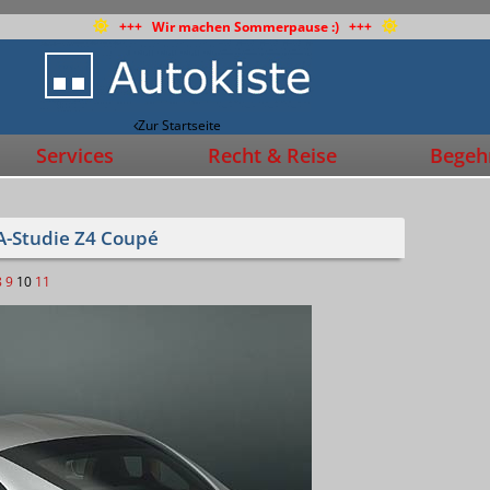
+++ Wir machen Sommerpause :) +++
Zur Startseite
Services
Recht & Reise
Begehr
A-Studie Z4 Coupé
8
9
10
11