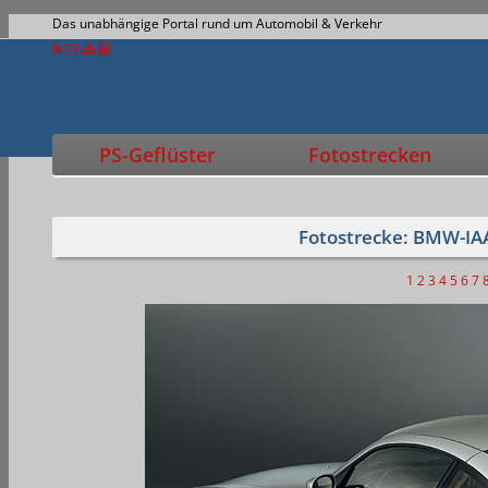
Das unabhängige Portal rund um Automobil & Verkehr
PS-Geflüster
Fotostrecken
Fotostrecke: BMW-IA
1
2
3
4
5
6
7