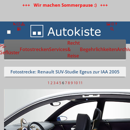
+++ Wir machen Sommerpause :) +++
Recht
Zur Startseite
PS-
Fotostrecken
Services
&
Begehrlichkeiten
Archi
Geflüster
Reise
Fotostrecke: Renault SUV-Studie Egeus zur IAA 2005
1
2
3
4
5
6
7
8
9
10
11