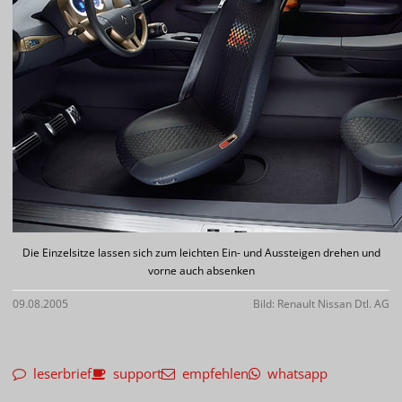
Die Einzelsitze lassen sich zum leichten Ein- und Aussteigen drehen und
vorne auch absenken
09.08.2005
Bild: Renault Nissan Dtl. AG
leserbrief
support
empfehlen
whatsapp