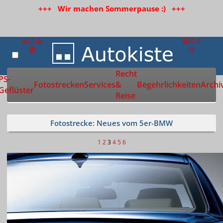
+++ Wir machen Sommerpause :) +++
Recht
Zur Startseite
PS-
Fotostrecken
Services
&
Begehrlichkeiten
Archi
Geflüster
Reise
Fotostrecke: Neues vom 5er-BMW
1
2
3
4
5
6