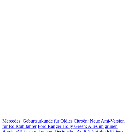
Mercedes: Geburtsurkunde für Oldies
Citroën: Neue Ami-Version
für Rollstuhlfahrer
Ford Ranger Holly Green: Alles im grünen
Bereich?
Nissan mit neuem Designchef
Audi A2: Hohe Effizienz –