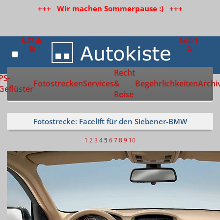
+++ Wir machen Sommerpause :) +++
Recht
Zur Startseite
PS-
Fotostrecken
Services
&
Begehrlichkeiten
Archi
Geflüster
Reise
Fotostrecke: Facelift für den Siebener-BMW
1
2
3
4
5
6
7
8
9
10