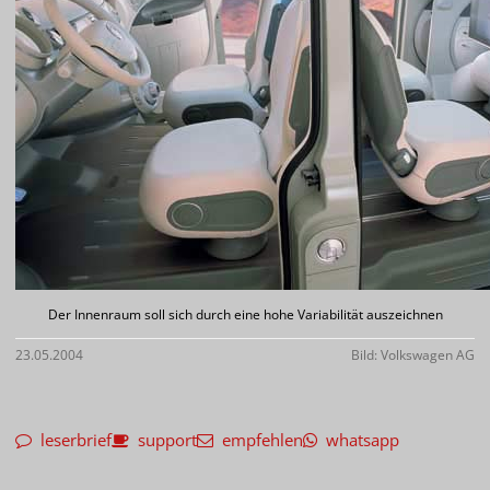
Der Innenraum soll sich durch eine hohe Variabilität auszeichnen
23.05.2004
Bild: Volkswagen AG
leserbrief
support
empfehlen
whatsapp