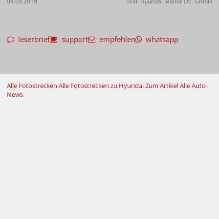
04.09.2019
Bild: Hyundai Moitor Dtl. GmbH
leserbrief
support
empfehlen
whatsapp
Alle Fotostrecken
Alle Fotostrecken zu Hyundai
Zum Artikel
Alle Auto-
News