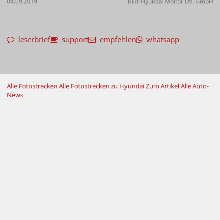
04.09.2019
Bild: Hyundai Moitor Dtl. GmbH
leserbrief
support
empfehlen
whatsapp
Alle Fotostrecken
Alle Fotostrecken zu Hyundai
Zum Artikel
Alle Auto-
News