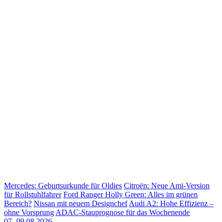
Mercedes: Geburtsurkunde für Oldies
Citroën: Neue Ami-Version
für Rollstuhlfahrer
Ford Ranger Holly Green: Alles im grünen
Bereich?
Nissan mit neuem Designchef
Audi A2: Hohe Effizienz –
ohne Vorsprung
ADAC-Stauprognose für das Wochenende
07.-09.08.2026