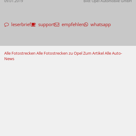
09.01.2019
Bild: Opel Automobile GmbH
leserbrief
support
empfehlen
whatsapp
Alle Fotostrecken
Alle Fotostrecken zu Opel
Zum Artikel
Alle Auto-
News