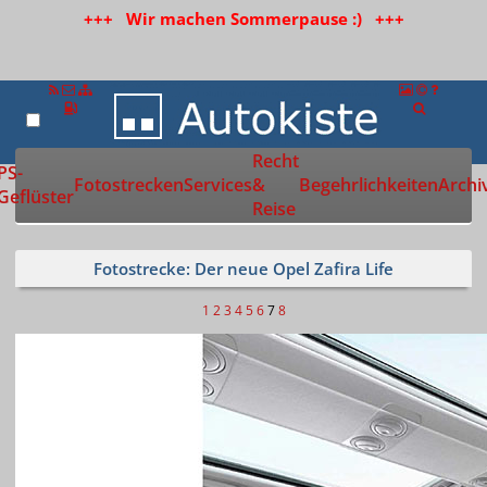
+++ Wir machen Sommerpause :) +++
Recht
Zur Startseite
PS-
Fotostrecken
Services
&
Begehrlichkeiten
Archi
Geflüster
Reise
Fotostrecke: Der neue Opel Zafira Life
1
2
3
4
5
6
7
8