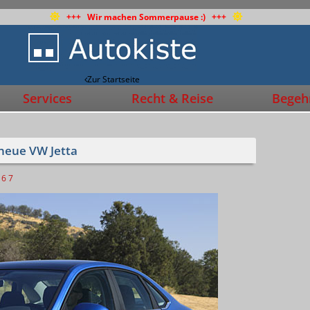
+++ Wir machen Sommerpause :) +++
Zur Startseite
Services
Recht & Reise
Begehr
 neue VW Jetta
6
7