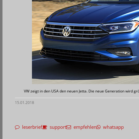
VW zeigt in den USA den neuen Jetta. Die neue Generation wird gr
15.01.2018
leserbrief
support
empfehlen
whatsapp