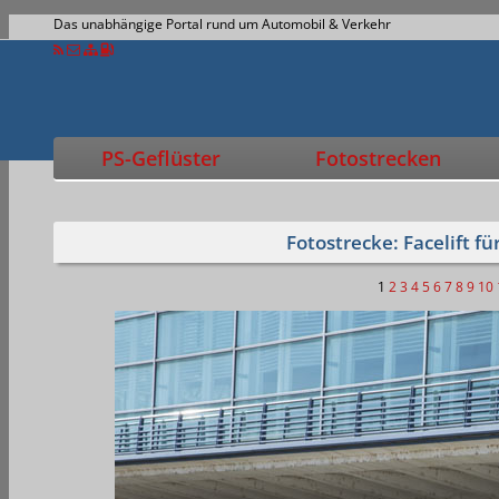
Das unabhängige Portal rund um Automobil & Verkehr
PS-Geflüster
Fotostrecken
Fotostrecke: Facelift f
1
2
3
4
5
6
7
8
9
10