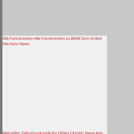
Alle Fotostrecken
Alle Fotostrecken zu BMW
Zum Artikel
Alle Auto-News
Mercedes: Geburtsurkunde für Oldies
Citroën: Neue Ami-