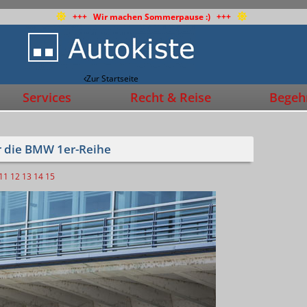
+++ Wir machen Sommerpause :) +++
Zur Startseite
Services
Recht & Reise
Begehr
ür die BMW 1er-Reihe
11
12
13
14
15