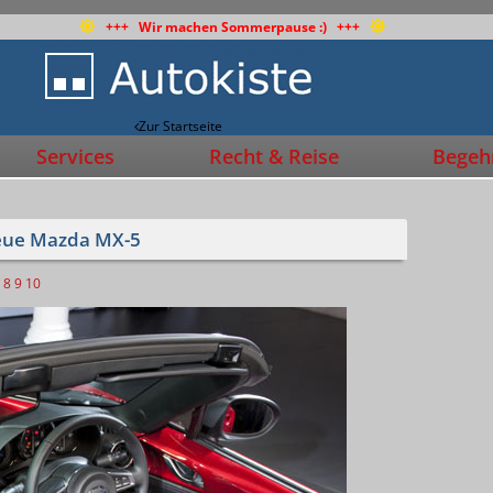
+++ Wir machen Sommerpause :) +++
Zur Startseite
Services
Recht & Reise
Begehr
neue Mazda MX-5
8
9
10