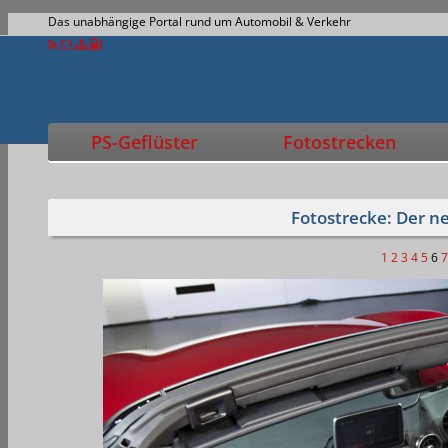
Das unabhängige Portal rund um Automobil & Verkehr
PS-Geflüster
Fotostrecken
Fotostrecke: Der 
1
2
3
4
5
6
7