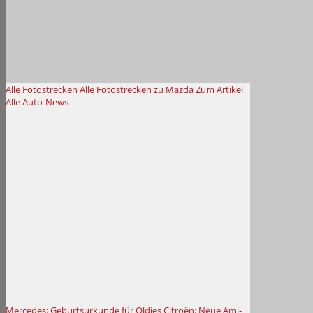
Alle Fotostrecken
Alle Fotostrecken zu Mazda
Zum Artikel
Alle Auto-News
Mercedes: Geburtsurkunde für Oldies
Citroën: Neue Ami-