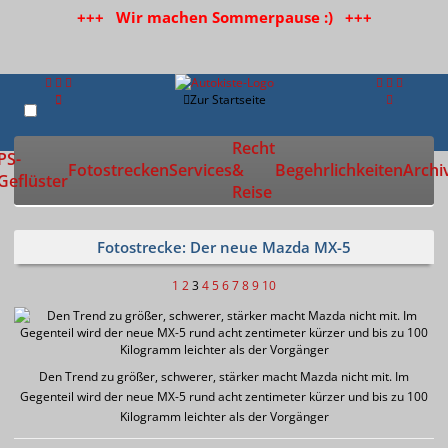
+++ Wir machen Sommerpause :) +++
Zur Startseite
Recht
PS-
Fotostrecken
Services
&
Begehrlichkeiten
Archi
Geflüster
Reise
Fotostrecke: Der neue Mazda MX-5
1
2
3
4
5
6
7
8
9
10
Den Trend zu größer, schwerer, stärker macht Mazda nicht mit. Im
Gegenteil wird der neue MX-5 rund acht zentimeter kürzer und bis zu 100
Kilogramm leichter als der Vorgänger