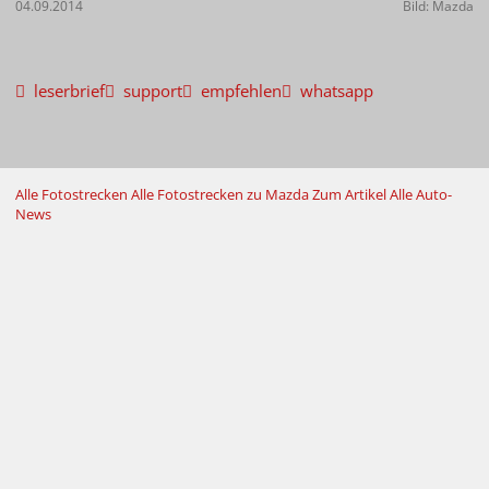
04.09.2014
Bild: Mazda
leserbrief
support
empfehlen
whatsapp
Alle Fotostrecken
Alle Fotostrecken zu Mazda
Zum Artikel
Alle Auto-
News