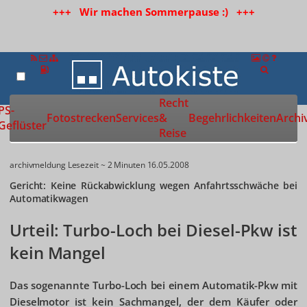
+++ Wir machen Sommerpause :) +++
Recht
Zur Startseite
PS-
Fotostrecken
Services
&
Begehrlichkeiten
Archi
Geflüster
Reise
archivmeldung
Lesezeit ~ 2 Minuten
16.05.2008
Gericht: Keine Rückabwicklung wegen Anfahrtsschwäche bei
Automatikwagen
Urteil: Turbo-Loch bei Diesel-Pkw ist
kein Mangel
Das sogenannte Turbo-Loch bei einem Automatik-Pkw mit
Dieselmotor ist kein Sachmangel, der dem Käufer oder