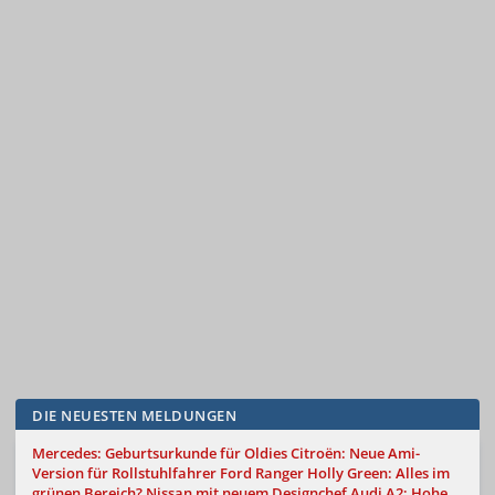
DIE NEUESTEN MELDUNGEN
Mercedes: Geburtsurkunde für Oldies
Citroën: Neue Ami-
Version für Rollstuhlfahrer
Ford Ranger Holly Green: Alles im
grünen Bereich?
Nissan mit neuem Designchef
Audi A2: Hohe