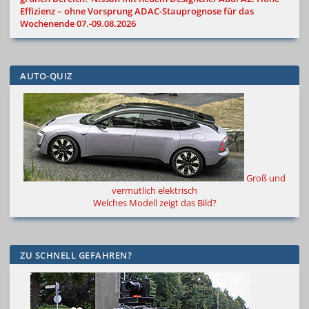
Effizienz – ohne Vorsprung
ADAC-Stauprognose für das
Wochenende 07.-09.08.2026
AUTO-QUIZ
Groß und
vermutlich elektrisch
Welches Modell zeigt das Bild?
ZU SCHNELL GEFAHREN?