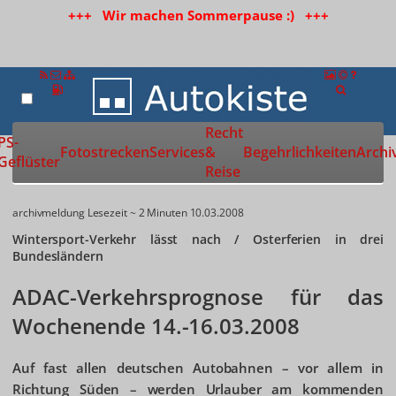
+++ Wir machen Sommerpause :) +++
Recht
Zur Startseite
PS-
Fotostrecken
Services
&
Begehrlichkeiten
Archi
Geflüster
Reise
archivmeldung
Lesezeit ~ 2 Minuten
10.03.2008
Wintersport-Verkehr lässt nach / Osterferien in drei
Bundesländern
ADAC-Verkehrsprognose für das
Wochenende 14.-16.03.2008
Auf fast allen deutschen Autobahnen – vor allem in
Richtung Süden – werden Urlauber am kommenden