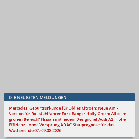
DIE NEUESTEN MELDUNGEN
Mercedes: Geburtsurkunde für Oldies
Citroën: Neue Ami-
Version für Rollstuhlfahrer
Ford Ranger Holly Green: Alles im
grünen Bereich?
Nissan mit neuem Designchef
Audi A2: Hohe
Effizienz – ohne Vorsprung
ADAC-Stauprognose für das
Wochenende 07.-09.08.2026