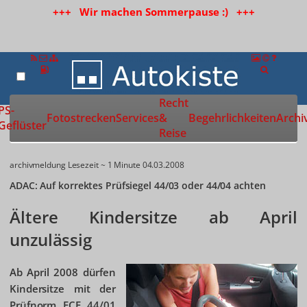
+++ Wir machen Sommerpause :) +++
Recht
Zur Startseite
PS-
Fotostrecken
Services
&
Begehrlichkeiten
Archi
Geflüster
Reise
archivmeldung
Lesezeit ~ 1 Minute
04.03.2008
ADAC: Auf korrektes Prüfsiegel 44/03 oder 44/04 achten
Ältere Kindersitze ab April
unzulässig
Ab April 2008 dürfen
Kindersitze mit der
Prüfnorm ECE 44/01