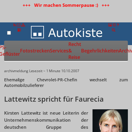
+++ Wir machen Sommerpause :) +++
Recht
Zur Startseite
PS-
Fotostrecken
Services
&
Begehrlichkeiten
Archi
Geflüster
Reise
archivmeldung
Lesezeit ~ 1 Minute
10.10.2007
Ehemalige Chevrolet-PR-Chefin wechselt zum
Automobilzulieferer
Lattewitz spricht für Faurecia
Kirsten Lattewitz ist neue Leiterin der
Unternehmenskommunikation der
deutschen Gruppe des