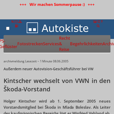
+++ Wir machen Sommerpause :) +++
Recht
Zur Startseite
PS-
Fotostrecken
Services
&
Begehrlichkeiten
Archi
Geflüster
Reise
archivmeldung
Lesezeit ~ 1 Minute
08.06.2005
Außerdem neuer Autovision-Geschäftsführer bei VW
Kintscher wechselt von VWN in den
Škoda-Vorstand
Holger Kintscher wird ab 1. September 2005 neues
Vorstandsmitglied bei Škoda in Mlada Boleslav. Als Leiter
des kaufmännischen Bereichs löst er Winfried Vahland ab,