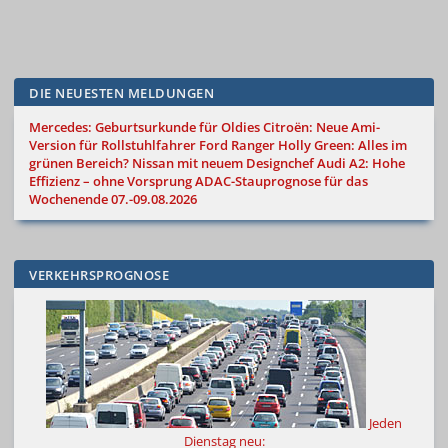
DIE NEUESTEN MELDUNGEN
Mercedes: Geburtsurkunde für Oldies
Citroën: Neue Ami-
Version für Rollstuhlfahrer
Ford Ranger Holly Green: Alles im
grünen Bereich?
Nissan mit neuem Designchef
Audi A2: Hohe
Effizienz – ohne Vorsprung
ADAC-Stauprognose für das
Wochenende 07.-09.08.2026
VERKEHRSPROGNOSE
Jeden
Dienstag neu: