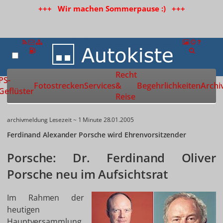
+++ Wir machen Sommerpause :) +++
Recht
Zur Startseite
PS-
Fotostrecken
Services
&
Begehrlichkeiten
Archi
Geflüster
Reise
archivmeldung
Lesezeit ~ 1 Minute
28.01.2005
Ferdinand Alexander Porsche wird Ehrenvorsitzender
Porsche: Dr. Ferdinand Oliver
Porsche neu im Aufsichtsrat
Im Rahmen der
heutigen
Hauptversammlung