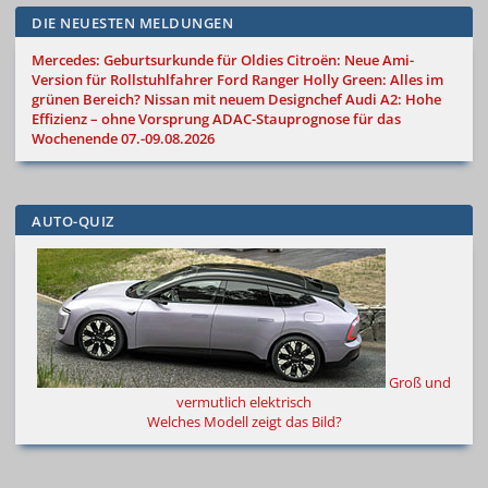
DIE NEUESTEN MELDUNGEN
Mercedes: Geburtsurkunde für Oldies
Citroën: Neue Ami-
Version für Rollstuhlfahrer
Ford Ranger Holly Green: Alles im
grünen Bereich?
Nissan mit neuem Designchef
Audi A2: Hohe
Effizienz – ohne Vorsprung
ADAC-Stauprognose für das
Wochenende 07.-09.08.2026
AUTO-QUIZ
Groß und
vermutlich elektrisch
Welches Modell zeigt das Bild?