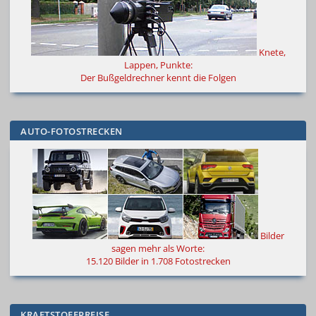
Knete,
Lappen, Punkte:
Der Bußgeldrechner kennt die Folgen
AUTO-FOTOSTRECKEN
Bilder
sagen mehr als Worte
:
15.120 Bilder in 1.708 Fotostrecken
KRAFTSTOFFPREISE