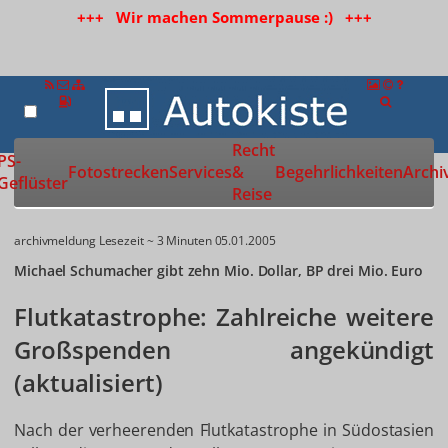
+++ Wir machen Sommerpause :) +++
Recht
Zur Startseite
PS-
Fotostrecken
Services
&
Begehrlichkeiten
Archi
Geflüster
Reise
archivmeldung
Lesezeit ~ 3 Minuten
05.01.2005
Michael Schumacher gibt zehn Mio. Dollar, BP drei Mio. Euro
Flutkatastrophe: Zahlreiche weitere
Großspenden angekündigt
(aktualisiert)
Nach der verheerenden Flutkatastrophe in Südostasien