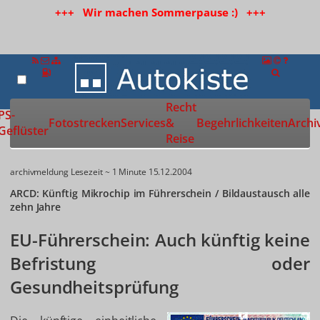
+++ Wir machen Sommerpause :) +++
Recht
Zur Startseite
PS-
Fotostrecken
Services
&
Begehrlichkeiten
Archi
Geflüster
Reise
archivmeldung
Lesezeit ~ 1 Minute
15.12.2004
ARCD: Künftig Mikrochip im Führerschein / Bildaustausch alle
zehn Jahre
EU-Führerschein: Auch künftig keine
Befristung oder
Gesundheitsprüfung