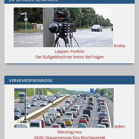
Knete,
Lappen, Punkte:
Der Bußgeldrechner kennt die Folgen
VERKEHRSPROGNOSE
Jeden
Dienstag neu:
ADAC-Stauprognose fürs Wochenende