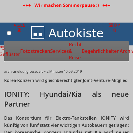
+++ Wir machen Sommerpause :) +++
Recht
Zur Startseite
PS-
Fotostrecken
Services
&
Begehrlichkeiten
Archi
Geflüster
Reise
archivmeldung
Lesezeit ~ 2 Minuten
10.09.2019
Korea-Konzern wird gleichberechtigter Joint-Venture-Mitglied
IONITY: Hyundai/Kia als neue
Partner
Das Konsortium für Elektro-Tankstellen IONITY wird
künftig von fünf statt vier wichtigen Autobauern getragen:
Der koreanische Konzern Hyundai mit Kia wird neuer