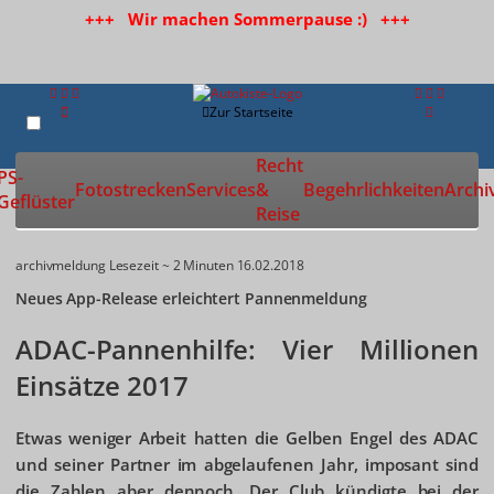
+++ Wir machen Sommerpause :) +++
Zur Startseite
Recht
PS-
Fotostrecken
Services
&
Begehrlichkeiten
Archi
Geflüster
Reise
archivmeldung
Lesezeit ~ 2 Minuten
16.02.2018
Neues App-Release erleichtert Pannenmeldung
ADAC-Pannenhilfe: Vier Millionen
Einsätze 2017
Etwas weniger Arbeit hatten die Gelben Engel des ADAC
und seiner Partner im abgelaufenen Jahr, imposant sind
die Zahlen aber dennoch. Der Club kündigte bei der