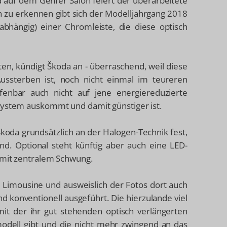
und auf dem Genfer Salon feiert der überarbeitete
h zu erkennen gibt sich der Modelljahrgang 2018
bhängig) einer Chromleiste, die diese optisch
en, kündigt Škoda an - überraschend, weil diese
ssterben ist, noch nicht einmal im teureren
enbar auch nicht auf jene energiereduzierte
system auskommt und damit günstiger ist.
Škoda grundsätzlich an der Halogen-Technik fest,
nd. Optional steht künftig aber auch eine LED-
 mit zentralem Schwung.
e Limousine und ausweislich der Fotos dort auch
ind konventionell ausgeführt. Die hierzulande viel
 mit der ihr gut stehenden optisch verlängerten
modell gibt und die nicht mehr zwingend an das