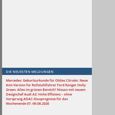
DIE NEUESTEN MELDUNGEN
Mercedes: Geburtsurkunde für Oldies
Citroën: Neue
Ami-Version für Rollstuhlfahrer
Ford Ranger Holly
Green: Alles im grünen Bereich?
Nissan mit neuem
Designchef
Audi A2: Hohe Effizienz – ohne
Vorsprung
ADAC-Stauprognose für das
Wochenende 07.-09.08.2026