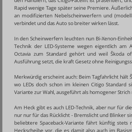
den Händlern, das Citigo-Facelift ist präsentiert, 
Rapid wenige Tage später seine Premiere. Äußerlic
an modifizierten Nebelscheinwerfern und (modella
verbindet und das Auto so breiter wirken lässt.
In den Scheinwerfern leuchten nun Bi-Xenon-Einheit
Technik der LED-Systeme wegen eigentlich am Au
Octavia zum Standard gehört und weil Škoda off
Ausführung setzt, die kraft Gesetz ohne Reinigungs
Merkwürdig erscheint auch: Beim Tagfahrlicht hält 
wo LEDs doch schon im kleinen Citigo Standard si
Variante zur Wahl, ausgeführt als homogener Strich
Am Heck gibt es auch LED-Technik, aber nur für di
nur nur für das Rücklicht - Bremslicht und Blinker s
beliebtere Spaceback-Variante fährt künftig stets
Heckscheibe vor, die es damit also auch im Basis