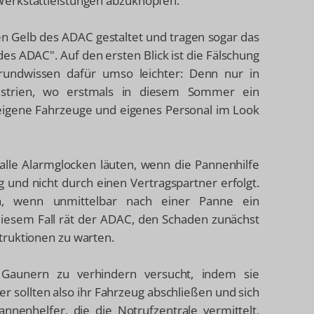
Werkstattleistungen abzuknöpfen.
n Gelb des ADAC gestaltet und tragen sogar das
des ADAC". Auf den ersten Blick ist die Fälschung
grundwissen dafür umso leichter: Denn nur in
 Istrien, wo erstmals in diesem Sommer ein
C eigene Fahrzeuge und eigenes Personal im Look
alle Alarmglocken läuten, wenn die Pannenhilfe
und nicht durch einen Vertragspartner erfolgt.
in, wenn unmittelbar nach einer Panne ein
 diesem Fall rät der ADAC, den Schaden zunächst
truktionen zu warten.
 Gaunern zu verhindern versucht, indem sie
r sollten also ihr Fahrzeug abschließen und sich
nnenhelfer, die die Notrufzentrale vermittelt,