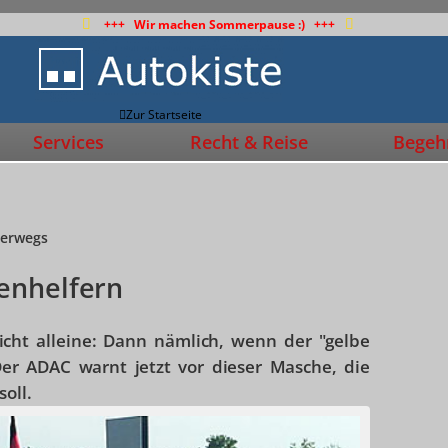
+++ Wir machen Sommerpause :) +++
Zur Startseite
Services
Recht & Reise
Begehr
terwegs
enhelfern
ht alleine: Dann nämlich, wenn der "gelbe
 Der ADAC warnt jetzt vor dieser Masche, die
oll.