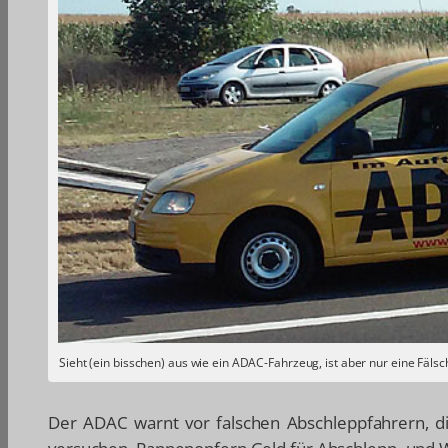
Sieht (ein bisschen) aus wie ein ADAC-Fahrzeug, ist aber nur eine Fäl
Der ADAC warnt vor falschen Abschleppfahrern, d