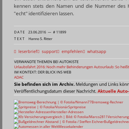
kennen stets den Namen und die Nummer des Hil
"echt" identifizieren lassen.
DATE
23.06.2016
—
# 11899
TEXT
Hanno S. Ritter
leserbrief
support
empfehlen
whatsapp
VERWANDTE THEMEN BEI AUTOKISTE
Urlaubsfahrt 2016: Noch mehr Behinderungen
Autourlaub: So heißt
IM KONTEXT: DER BLICK INS WEB
ADAC
Sie befinden sich im Archiv.
Meldungen und Links können
Veröffentlichungsdatum dieser Nachricht.
Aktuelle Auto-
Bremsweg-Rechner
Spritpreise
Hersteller-Adressen
Versicherung
Bußgeldrechne
Messekalender