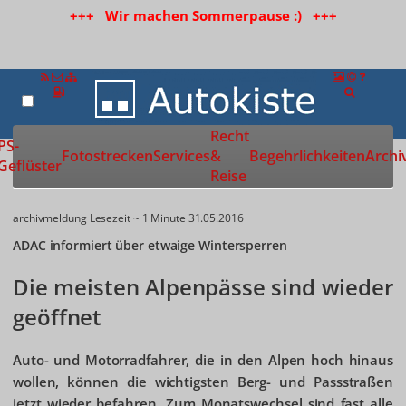
+++ Wir machen Sommerpause :) +++
Recht
Zur Startseite
PS-
Fotostrecken
Services
&
Begehrlichkeiten
Archi
Geflüster
Reise
archivmeldung
Lesezeit ~ 1 Minute
31.05.2016
ADAC informiert über etwaige Wintersperren
Die meisten Alpenpässe sind wieder
geöffnet
Auto- und Motorradfahrer, die in den Alpen hoch hinaus
wollen, können die wichtigsten Berg- und Passstraßen
jetzt wieder befahren. Zum Monatswechsel sind fast alle