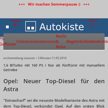
+++ Wir machen Sommerpause :) +++
Recht
Zur Startseite
PS-
Fotostrecken
Services
&
Begehrlichkeiten
Archi
Geflüster
Reise
archivmeldung
Lesezeit ~ 2 Minuten
11.05.2016
1,6 BiTurbo mit 160 PS / Nur als Fünftürer mit manuellem
Getriebe
Opel: Neuer Top-Diesel für den
Astra
"Extrascharf" sei die neueste Modellvariante des Astra mit
dem Top-Diesel, verkündet Opel. Auf den ersten Blick