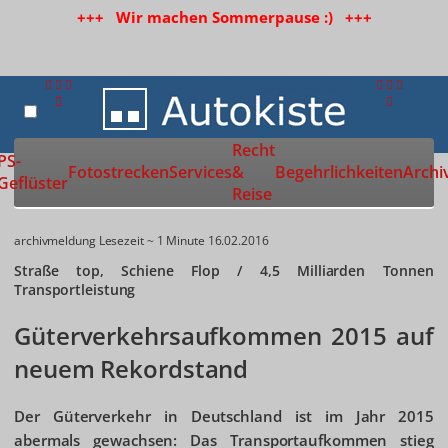
+++ Wir machen Sommerpause :) +++
Recht
Zur Startseite
PS-
Fotostrecken
Services
&
Begehrlichkeiten
Archi
Geflüster
Reise
archivmeldung
Lesezeit ~ 1 Minute
16.02.2016
Straße top, Schiene Flop / 4,5 Milliarden Tonnen
Transportleistung
Güterverkehrsaufkommen 2015 auf
neuem Rekordstand
Der Güterverkehr in Deutschland ist im Jahr 2015
abermals gewachsen: Das Transportaufkommen stieg