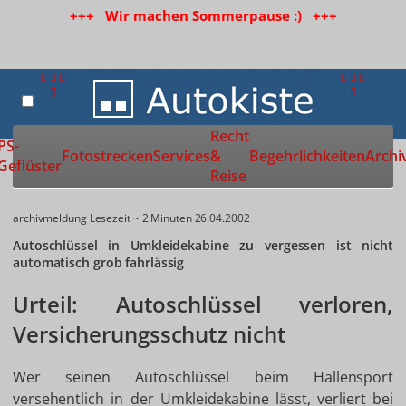
+++ Wir machen Sommerpause :) +++
Recht
Zur Startseite
PS-
Fotostrecken
Services
&
Begehrlichkeiten
Archi
Geflüster
Reise
archivmeldung
Lesezeit ~ 2 Minuten
26.04.2002
Autoschlüssel in Umkleidekabine zu vergessen ist nicht
automatisch grob fahrlässig
Urteil: Autoschlüssel verloren,
Versicherungsschutz nicht
Wer seinen Autoschlüssel beim Hallensport
versehentlich in der Umkleidekabine lässt, verliert bei