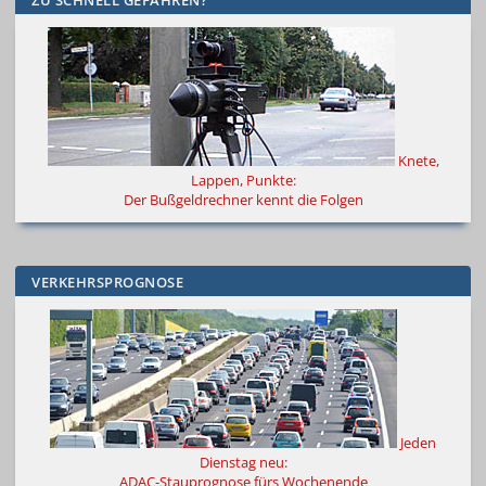
ZU SCHNELL GEFAHREN?
Knete,
Lappen, Punkte:
Der Bußgeldrechner kennt die Folgen
VERKEHRSPROGNOSE
Jeden
Dienstag neu:
ADAC-Stauprognose fürs Wochenende