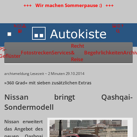
+++ Wir machen Sommerpause :) +++
Recht
Zur Startseite
PS-
Fotostrecken
Services
&
Begehrlichkeiten
Archi
Geflüster
Reise
archivmeldung
Lesezeit ~ 2 Minuten
29.10.2014
»360 Grad« mit sieben zusätzlichen Extras
Nissan bringt Qashqai-
Sondermodell
Nissan erweitert
das Angebot des
neuen Qashqai