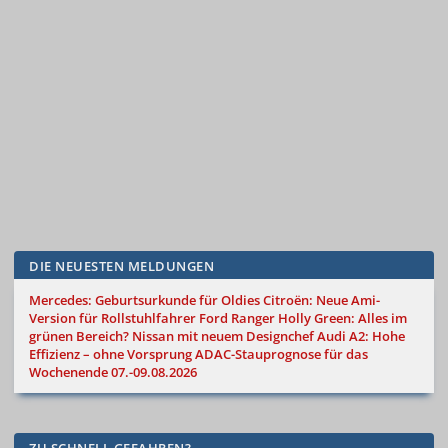
DIE NEUESTEN MELDUNGEN
Mercedes: Geburtsurkunde für Oldies
Citroën: Neue Ami-
Version für Rollstuhlfahrer
Ford Ranger Holly Green: Alles im
grünen Bereich?
Nissan mit neuem Designchef
Audi A2: Hohe
Effizienz – ohne Vorsprung
ADAC-Stauprognose für das
Wochenende 07.-09.08.2026